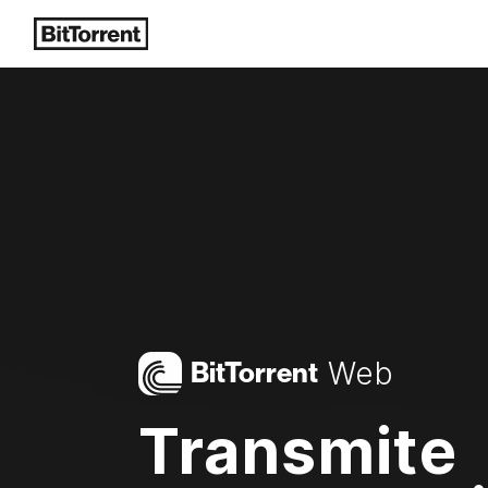
Web
Bi
t
Torrent
Transmite