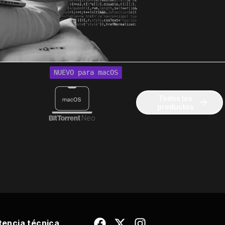
NUEVO para macOS
Todos los
productos
BitTorrent
Neo
tencia técnica