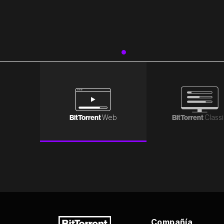
BitTorrent
Web
BitTorrent
Class
Compañía