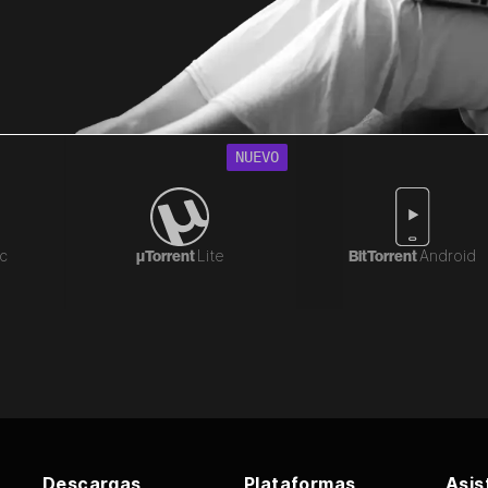
NUEVO
ic
µTorrent
Lite
BitTorrent
Android
Descargas
Plataformas
Asis