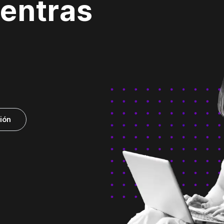
ientras
.
ión