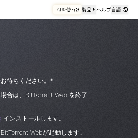
を配信し
AIを使う
製品
ヘルプ
言語
今すぐ使いましょう
お待ちください。*
の場合は、
BitTorrent
Web を終了
g
インストールします。
、
BitTorrent
Webが起動します。