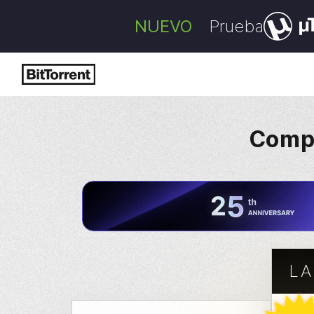
NUEVO
Prueba
Compa
LA