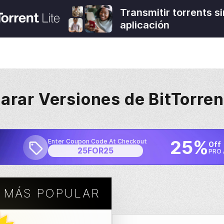
Transmitir torrents s
aplicación
rar Versiones de
BitTorren
25%
Enter Coupon Code At Checkout
Off
25FOR25
PRO 
 MÁS POPULAR