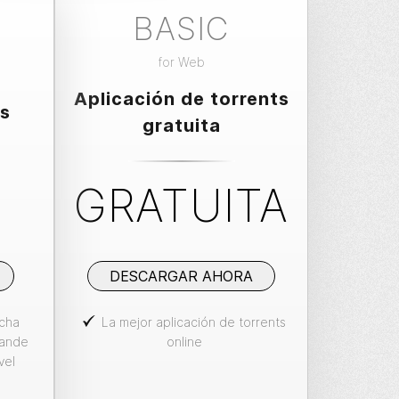
BASIC
for
Web
Aplicación de torrents
es
gratuita
GRATUITA
DESCARGAR AHORA
ncha
La mejor aplicación de torrents
rande
online
vel