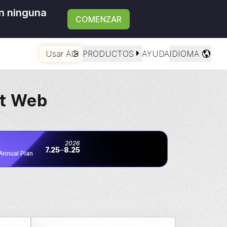
in ninguna
COMENZAR
Usar AI
PRODUCTOS
AYUDA
IDIOMA
t
Web
2026
7.25
8.25
Annual Plan