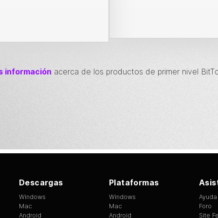
 información
acerca de los productos de primer nivel
BitT
Descargas
Plataformas
Asis
Windows
Windows
Ayuda
Mac
Mac
Foro
Android
Android
Site 