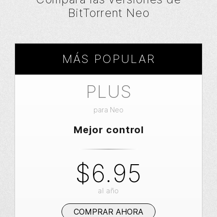
BitTorrent Neo
MÁS POPULAR
PLUS
para Neo
Mejor control
$6.95
al año
COMPRAR AHORA