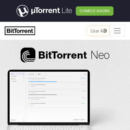
COMECE AGORA
Usar AI
Neo
Bi
t
Torrent