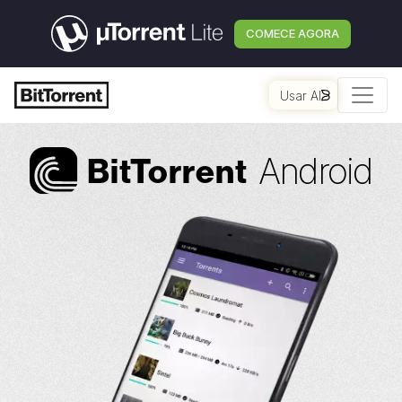
COMECE AGORA
Usar AI
Android
Bi
t
Torrent