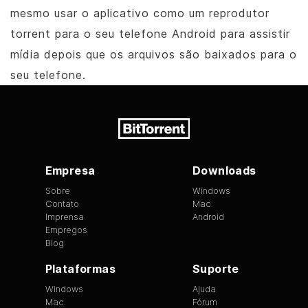
mesmo usar o aplicativo como um reprodutor
torrent para o seu telefone Android para assistir
mídia depois que os arquivos são baixados para o
seu telefone.
Empresa
Downloads
Sobre
Windows
Contato
Mac
Imprensa
Android
Empregos
Blog
Plataformas
Suporte
Windows
Ajuda
Mac
Fórum