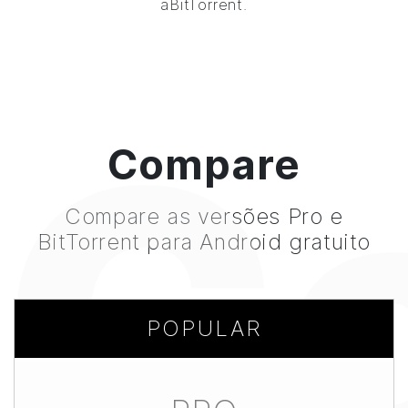
a
BitTorrent
.
C
Compare
Compare as versões Pro e
BitTorrent
para Android gratuito
POPULAR