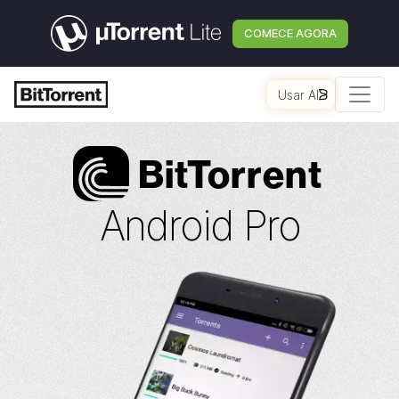
COMECE AGORA
Usar AI
Bi
t
Torrent
Android Pro