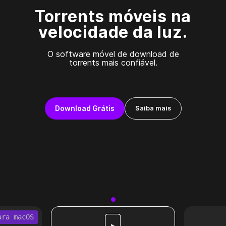
Torrents móveis na
velocidade da luz.
O software móvel de download de
torrents mais confiável.
Download Grátis
Saiba mais
ara macOS