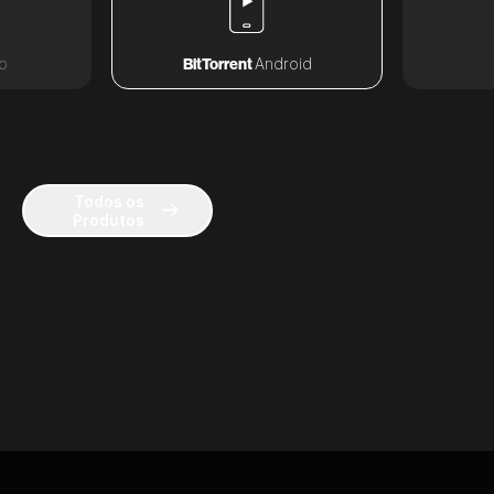
o
BitTorrent
Android
Todos os
Produtos