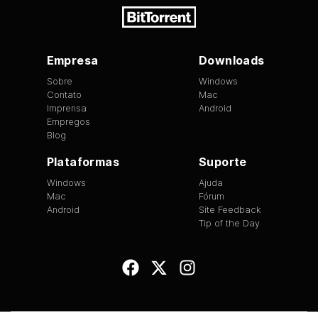
Empresa
Downloads
Sobre
Windows
Contato
Mac
Imprensa
Android
Empregos
Blog
Plataformas
Suporte
Windows
Ajuda
Mac
Fórum
Android
Site Feedback
Tip of the Day