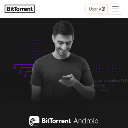
Usar AI
Bi
t
Torrent
Android