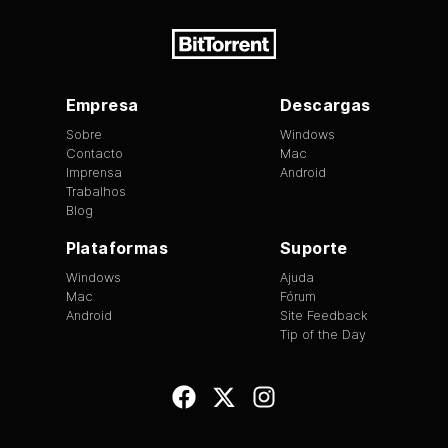
Empresa
Descargas
Sobre
Windows
Contacto
Mac
Imprensa
Android
Trabalhos
Blog
Plataformas
Suporte
Windows
Ajuda
Mac
Fórum
Android
Site Feedback
Tip of the Day