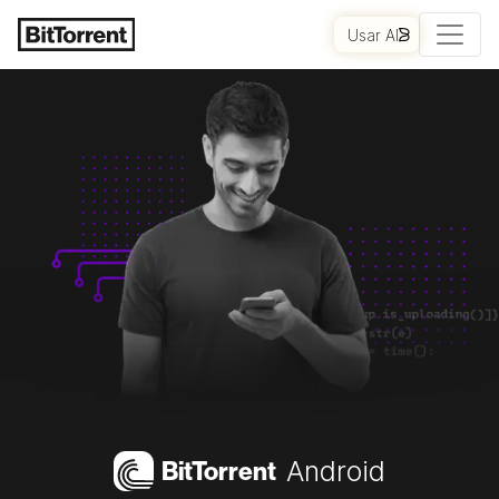
Usar AI
Bi
t
Torrent
Android