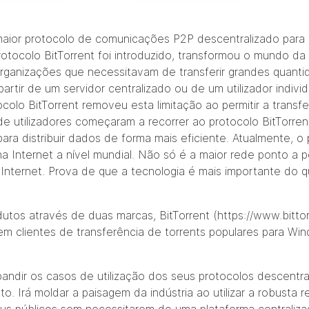
maior protocolo de comunicações P2P descentralizado para a
tocolo BitTorrent foi introduzido, transformou o mundo da p
e organizações que necessitavam de transferir grandes quant
 partir de um servidor centralizado ou de um utilizador indi
ocolo BitTorrent removeu esta limitação ao permitir a transf
 utilizadores começaram a recorrer ao protocolo BitTorrent pa
ara distribuir dados de forma mais eficiente. Atualmente, o
o na Internet a nível mundial. Não só é a maior rede ponto
nternet. Prova de que a tecnologia é mais importante do q
tos através de duas marcas, BitTorrent (
https://www.bitto
cem
clientes de transferência de torrents populares para Wi
andir os casos de utilização dos seus protocolos descentra
. Irá moldar a paisagem da indústria ao utilizar a robusta 