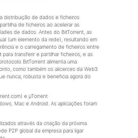
 distribuição de dados e ficheiros
artilha de ficheiros ao acelerar as
idades de dados. Antes do BitTorrent, as
vidual (um elemento da rede), resultando em
erência e o carregamento de ficheiros entre
ra transferir e partilhar ficheiros, e as
 protocolo BitTorrent alimenta uma
 a ponto, como também os alicerces da Web3
ue nunca, robusta e beneficia agora do
rrent.com
) e µTorrent
ndows
,
Mac
e
Android
. As aplicações foram
lizados através da criação da próxima
rede P2P global da empresa para ligar