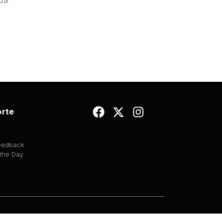
da.
rte
Feedback
 the Day