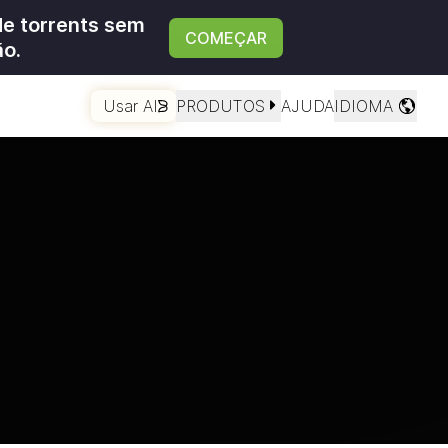
de torrents sem
COMEÇAR
ão.
Usar AI
PRODUTOS
AJUDA
IDIOMA