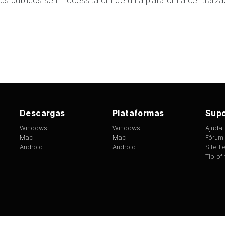
us públicos sem necessitarem de uma plataforma centraliza
Descargas
Plataformas
Supo
Windows
Windows
Ajuda
Mac
Mac
Fórum
Android
Android
Site 
Tip of