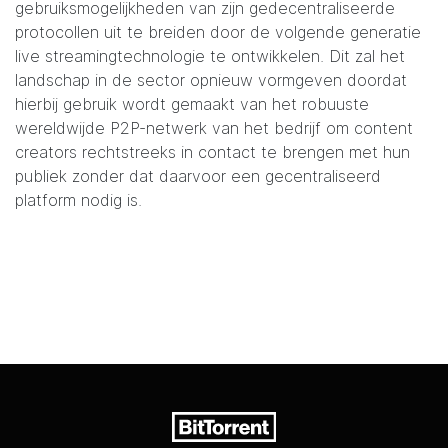
gebruiksmogelijkheden van zijn gedecentraliseerde
protocollen uit te breiden door de volgende generatie
live streamingtechnologie te ontwikkelen. Dit zal het
landschap in de sector opnieuw vormgeven doordat
hierbij gebruik wordt gemaakt van het robuuste
wereldwijde P2P-netwerk van het bedrijf om content
creators rechtstreeks in contact te brengen met hun
publiek zonder dat daarvoor een gecentraliseerd
platform nodig is.