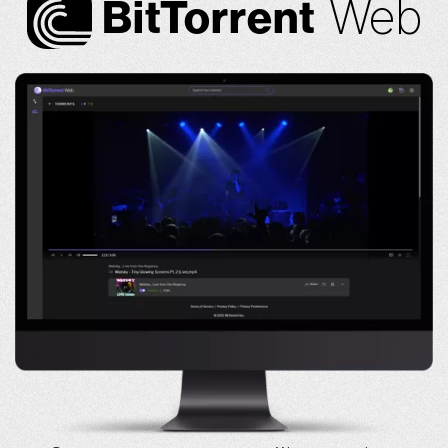
Web
Bi
t
Torrent