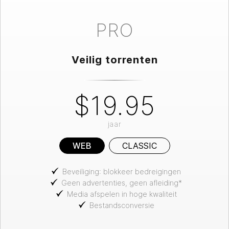
PRO
Veilig torrenten
$19.95
jaar
WEB
CLASSIC
Beveiliging: blokkeer bedreigingen
Geen advertenties, geen afleiding*
Media afspelen in hoge kwaliteit
Bestandsconversie