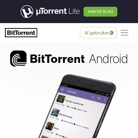
AAN DE SLAG
AI gebruiken
Android
Bi
t
Torrent