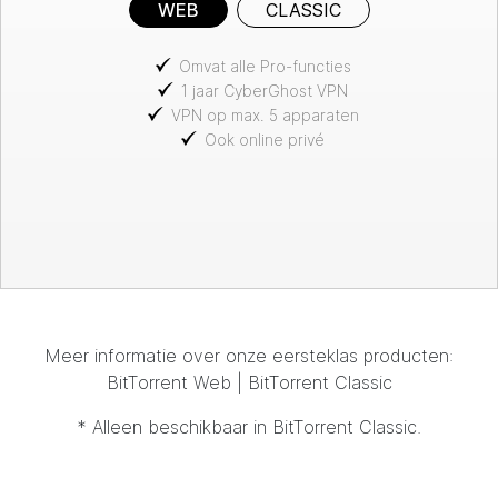
WEB
CLASSIC
Omvat alle Pro-functies
1 jaar CyberGhost VPN
VPN op max. 5 apparaten
Ook online privé
Meer informatie over onze eersteklas producten:
BitTorrent
Web
|
BitTorrent
Classic
* Alleen beschikbaar in
BitTorrent
Classic.