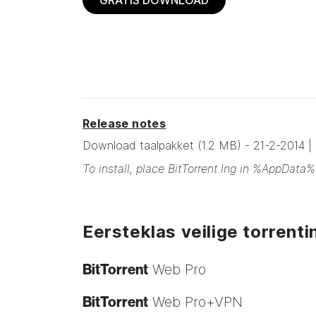
GRATIS DOWNLOAD
Release notes
Download taalpakket
(1.2 MB)
-
21-2-2014
|
To install, place BitTorrent.lng in %AppData%
Eersteklas veilige torren
BitTorrent
Web Pro
BitTorrent
Web Pro+VPN