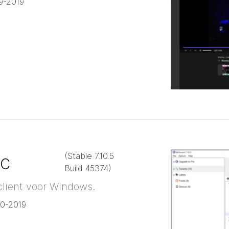
-9-2019
ic
(Stable
7.10.5
Build 45374
)
client voor Windows.
10-2019