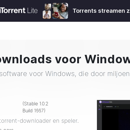
Torrents streamen z
ownloads voor Windo
g-software voor Windows, die door miljo
(Stable
1.0.2
Build 1667
)
torrent-downloader en speler.