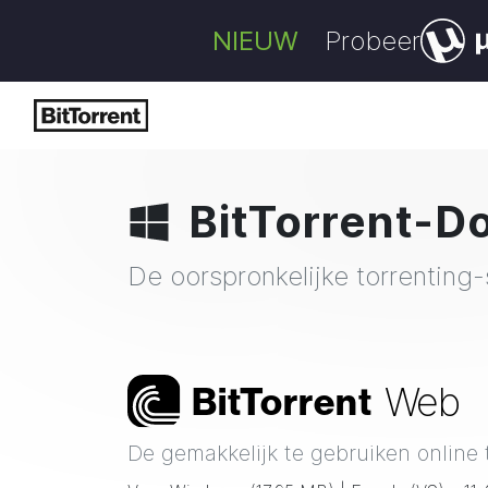
NIEUW
Probeer
BitTorrent
-D
De oorspronkelijke torrentin
Web
Bi
t
Torrent
De gemakkelijk te gebruiken online 