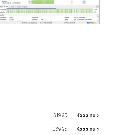
$19.95
|
Koop nu >
$69.95
|
Koop nu >