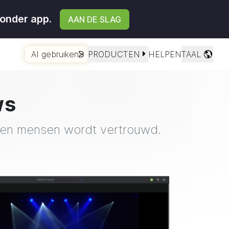
onder app.
AAN DE SLAG
AI gebruiken
PRODUCTEN
HELPEN
TAAL
ws
enen mensen wordt vertrouwd.