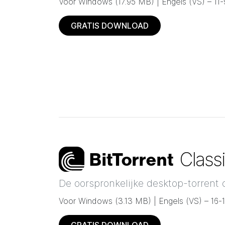
Voor Windows
(
17.95 MB
) |
Engels (VS) –
11
GRATIS DOWNLOAD
Class
Bi
t
Torrent
De oorspronkelijke desktop-torrent 
Voor Windows
(
3.13 MB
) |
Engels (VS) –
16-