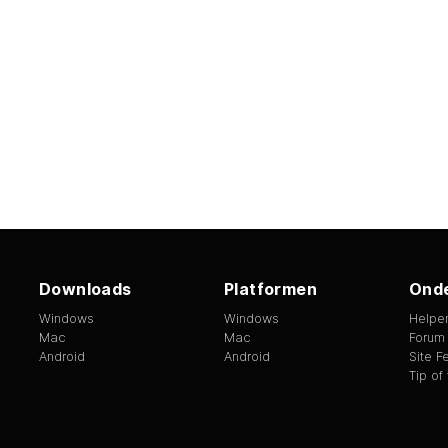
Downloads
Platformen
Onde
Windows
Windows
Helpe
Mac
Mac
Forum
Android
Android
Site 
Tip of