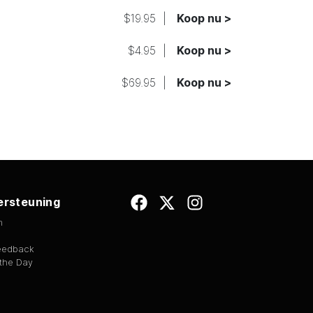
$19.95
|
Koop nu >
$4.95
|
Koop nu >
$69.95
|
Koop nu >
rsteuning
n
Feedback
 the Day