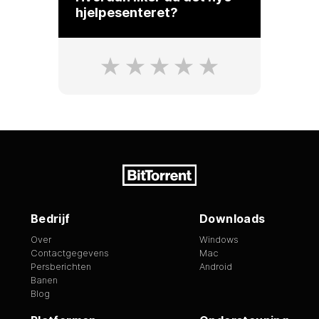
hjelpesenteret?
Bedrijf
Downloads
Over
Windows
Contactgegevens
Mac
Persberichten
Android
Banen
Blog