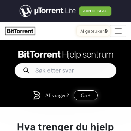
AAN DE SLAG
AI gebruiken
BitTorrent
Hjelp sentrum
AI vragen?
Ga
Hva trenger du hjelp