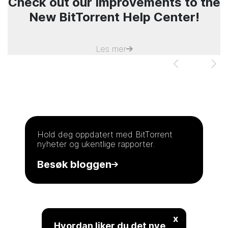
Check out our Improvements to the
New BitTorrent Help Center!
Les mer
Hold deg oppdatert med
BitTorrent
nyheter og ukentlige rapporter.
Besøk bloggen
x
Hvordan liker du det nye