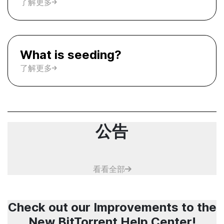
了解更多
What is seeding?
了解更多
公告
看看全部
Check out our Improvements to the
New BitTorrent Help Center!