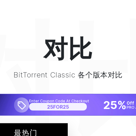
对
对比
BitTorrent
Classic 各个版本对比
25%
Enter Coupon Code At Checkout
Off
25FOR25
PRO 
最热门