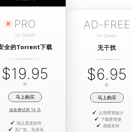
PRO
AD-FREE
新
for
Classic
for
Classic
安全的Torrent下载
无干扰
$19.95
$6.95
年
年
马上购买
马上购买
或免费试用 14 天
占用带宽较少
下载更简便
阻止恶意软件
高级支持
无广告，无杂讯