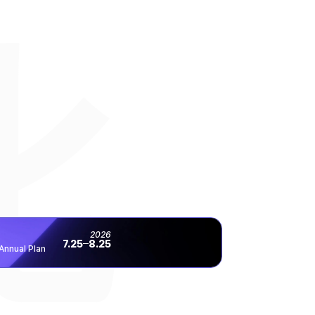
比
2026
7.25
8.25
Annual Plan