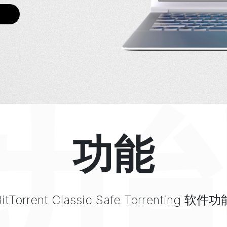
功
功能
itTorrent
Classic
Safe Torrenting
软件功