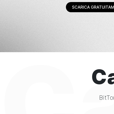
SCARICA GRATUITA
Ca
Ca
BitTo