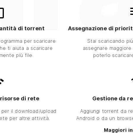
antità di torrent
Assegnazione di priorit
rogramma per scaricare
Stai scaricando pi
he ti aiuta a scaricare
assegnare maggiore 
nte più file.
poterlo scarica
risorse di rete
Gestione da re
tà per il download/upload
Aggiungi torrent da 
ete per altre attività.
Android o da un browser
Maggiori i