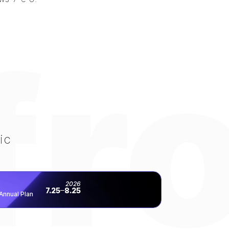
fr
ic
2026
7.25
8.25
Annual Plan