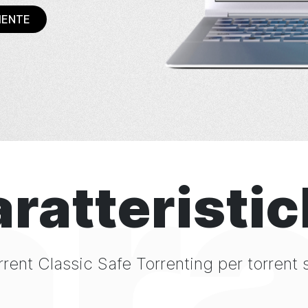
MENTE
ra
ratteristi
rrent
Classic
Safe Torrenting
per torrent 