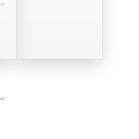
di
ic.