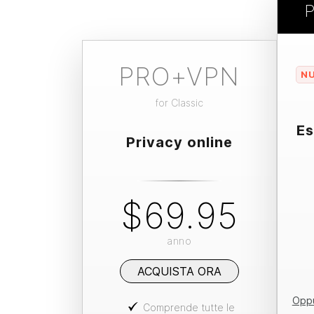
PRO+VPN
N
for
Classic
Es
Privacy online
$69.95
anno
ACQUISTA ORA
Oppu
Comprende tutte le