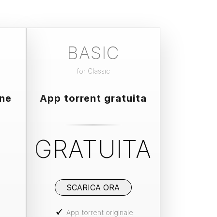
BASIC
for
Classic
one
App torrent gratuita
GRATUITA
SCARICA ORA
App torrent originale