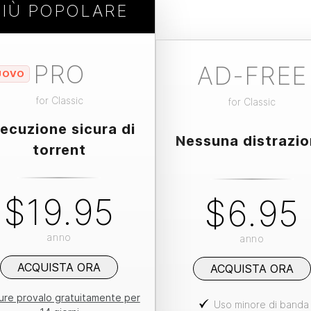
PIÙ POPOLARE
PRO
AD-FREE
UOVO
for
Classic
for
Classic
ecuzione sicura di
Nessuna distrazi
torrent
$19.95
$6.95
anno
anno
ACQUISTA ORA
ACQUISTA ORA
re provalo gratuitamente per
Uso minore di banda