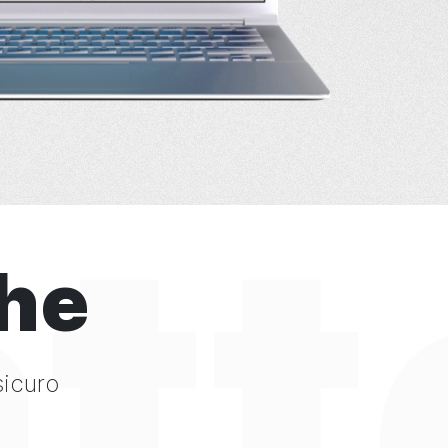
tt
che
sicuro