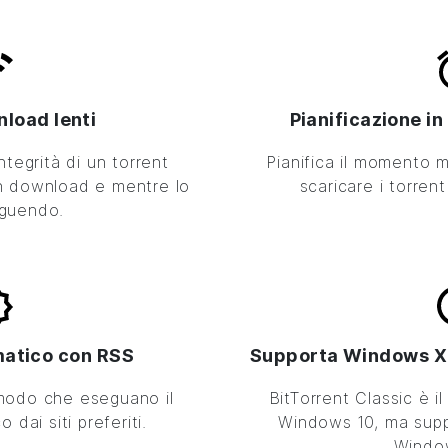
nload lenti
Pianificazione in
ntegrità di un torrent
Pianifica il momento m
n download e mentre lo
scaricare i torren
eguendo.
atico con RSS
Supporta Windows XP
modo che eseguano il
BitTorrent
Classic è il
dai siti preferiti.
Windows 10, ma supp
Windo