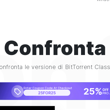
on
Confronta
onfronta le versione di
BitTorrent
Class
25%
Enter Coupon Code At Checkout
Off
25FOR25
PRO 