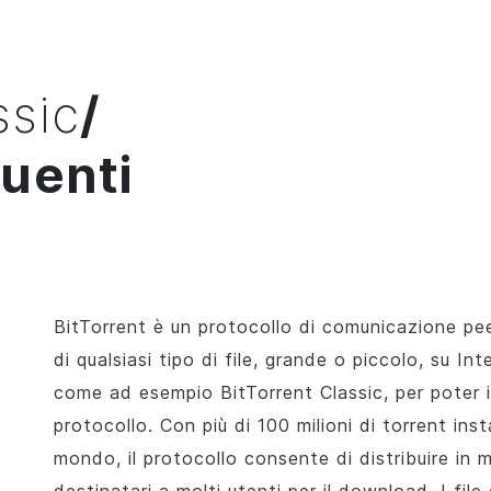
ssic
/
uenti
BitTorrent è un protocollo di comunicazione pee
di qualsiasi tipo di file, grande o piccolo, su In
come ad esempio
BitTorrent
Classic, per poter 
protocollo. Con più di 100 milioni di torrent inst
mondo, il protocollo consente di distribuire in m
destinatari a molti utenti per il download. I fil