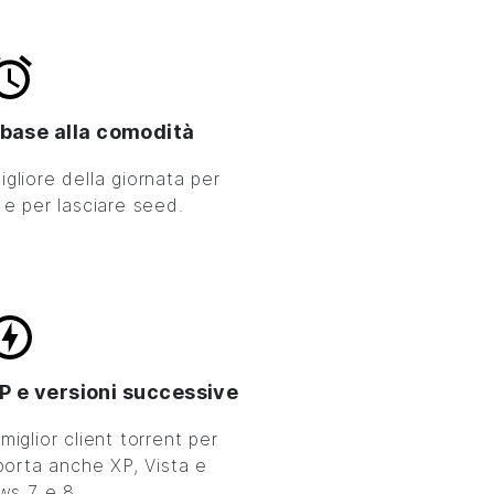
 base alla comodità
igliore della giornata per
t e per lasciare seed.
 e versioni successive
 miglior client torrent per
orta anche XP, Vista e
ws 7 e 8.