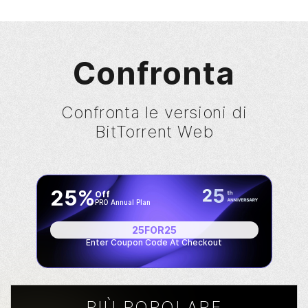
Confronta
Confronta le versioni di
BitTorrent
Web
25%
Off
PRO Annual Plan
25FOR25
Enter Coupon Code At Checkout
PIÙ POPOLARE