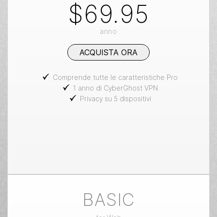
$69.95
anno
ACQUISTA ORA
Comprende tutte le caratteristiche Pro
1 anno di CyberGhost VPN
Privacy su 5 dispositivi
BASIC