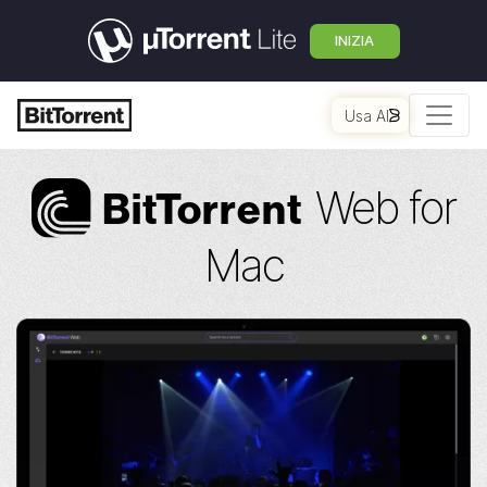
INIZIA
Usa AI
Web for
Bi
t
Torrent
Mac