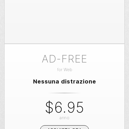
AD-FREE
for
Web
Nessuna distrazione
$6.95
anno