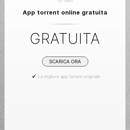
for
Web
App torrent online gratuita
GRATUITA
SCARICA ORA
La migliore app torrent originale