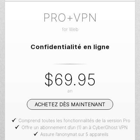
PRO+VPN
for
Web
Confidentialité en ligne
$69.95
an
ACHETEZ DÈS MAINTENANT
Comprend toutes les fonctionnalités de la version Pro
Offre un abonnement d’un (1) an à CyberGhost VPN
Assure l’anonymat sur 5 appareils