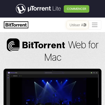
COMMENCER
Utiliser AI
Web for
Bi
t
Torrent
Mac