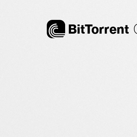
Bi
t
Torrent