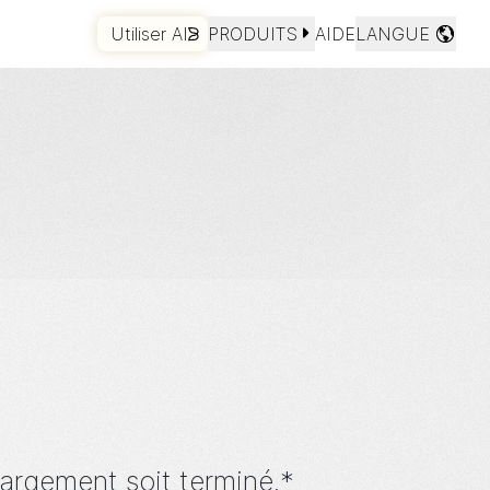
ts sans
Utiliser AI
PRODUITS
AIDE
LANGUE
COMMENCER
argement soit terminé.*