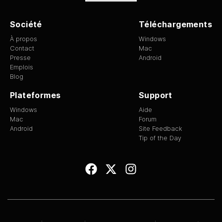
Société
Téléchargements
À propos
Windows
Contact
Mac
Presse
Android
Emplois
Blog
Plateformes
Support
Windows
Aide
Mac
Forum
Android
Site Feedback
Tip of the Day