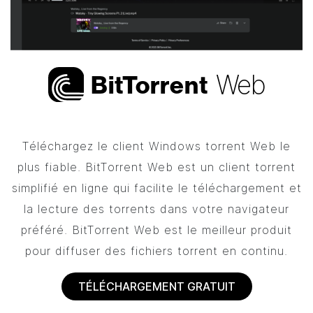
Web
Bi
t
Torrent
Téléchargez le client Windows torrent Web le
plus fiable.
BitTorrent
Web est un client torrent
simplifié en ligne qui facilite le téléchargement et
la lecture des torrents dans votre navigateur
préféré.
BitTorrent
Web est le meilleur produit
pour diffuser des fichiers torrent en continu.
TÉLÉCHARGEMENT GRATUIT