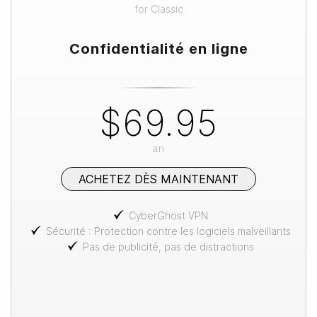
for
Classic
Confidentialité en ligne
$69.95
an
ACHETEZ DÈS MAINTENANT
CyberGhost VPN
Sécurité : Protection contre les logiciels malveillants
Pas de publicité, pas de distractions