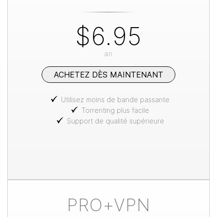
$6.95
an
ACHETEZ DÈS MAINTENANT
Utilisez moins de bande passante
Torrenting plus facile
Support de qualité supérieure
PRO+VPN