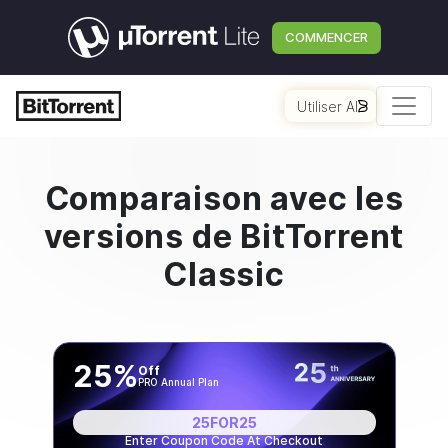
COMMENCER
Utiliser AI
Comparaison avec les
versions de
BitTorrent
Classic
25%
Off
PRO Annual Plan
25FOR25
Enter Coupon Code At Checkout