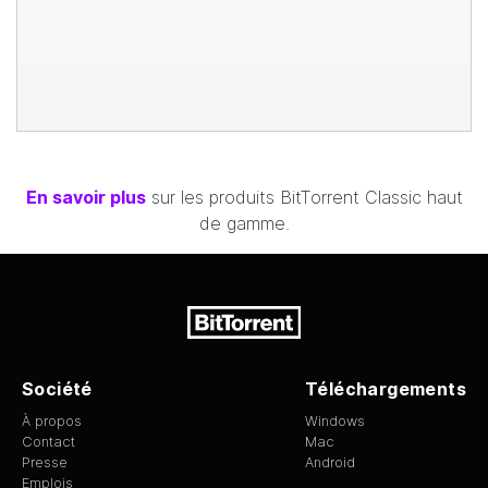
En savoir plus
sur les produits
BitTorrent
Classic haut
de gamme.
Société
Téléchargements
À propos
Windows
Contact
Mac
Presse
Android
Emplois