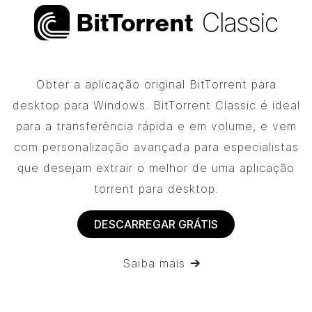
Classic
Bi
t
Torrent
Obter a aplicação original
BitTorrent
para
desktop para Windows.
BitTorrent
Classic é ideal
para a transferência rápida e em volume, e vem
com personalização avançada para especialistas
que desejam extrair o melhor de uma aplicação
torrent para desktop.
DESCARREGAR GRÁTIS
Saiba mais