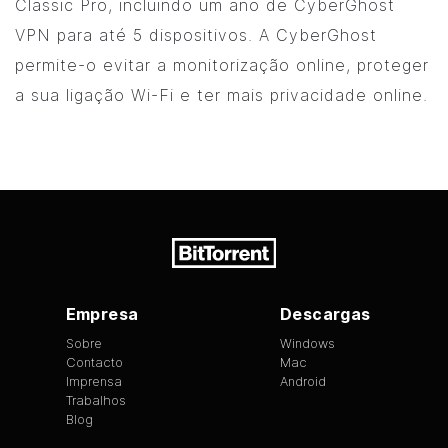
Classic Pro, incluindo um ano de CyberGhost
VPN para até 5 dispositivos. A CyberGhost
permite-o evitar a monitorização online, proteger
a sua ligação Wi-Fi e ter mais privacidade online.
Empresa
Descargas
Sobre
Windows
Contacto
Mac
Imprensa
Android
Trabalhos
Blog