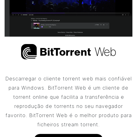
Web
Bi
t
Torrent
Descarregar o cliente torrent web mais confiável
para Windows.
BitTorrent
Web é um cliente de
torrent online que facilita a transferência e
reprodução de torrents no seu navegador
favorito.
BitTorrent
Web é o melhor produto para
ficheiros stream torrent.