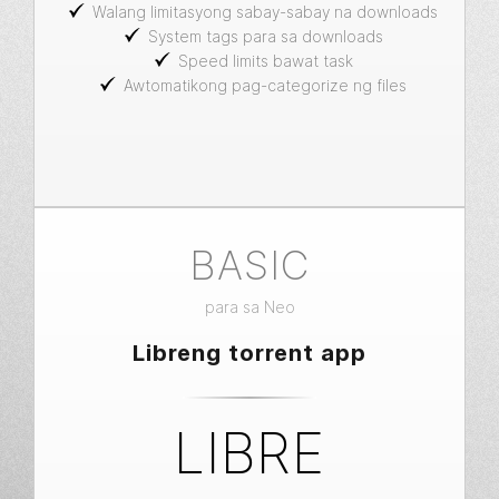
Walang limitasyong sabay-sabay na downloads
System tags para sa downloads
Speed limits bawat task
Awtomatikong pag-categorize ng files
BASIC
para sa Neo
Libreng torrent app
LIBRE