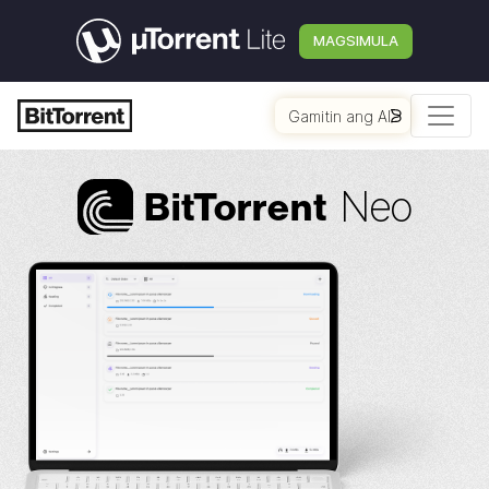
MAGSIMULA
Gamitin ang AI
Neo
Bi
t
Torrent