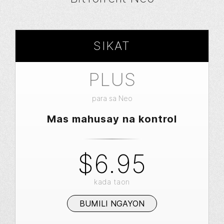
SIKAT
PLUS
para sa Neo
Mas mahusay na kontrol
$6.95
kada taon
BUMILI NGAYON