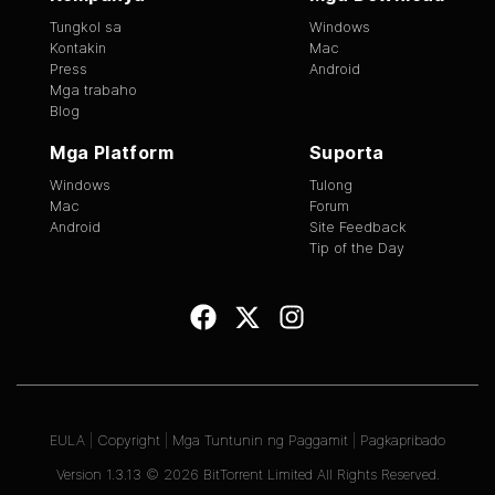
Tungkol sa
Windows
Kontakin
Mac
Press
Android
Mga trabaho
Blog
Mga Platform
Suporta
Windows
Tulong
Mac
Forum
Android
Site Feedback
Tip of the Day
EULA
|
Copyright
|
Mga Tuntunin ng Paggamit
|
Pagkapribado
Version
1.3.13
©
2026
BitTorrent Limited All Rights Reserved.