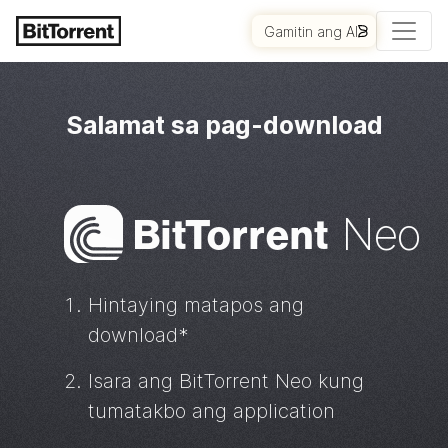
Gamitin ang AI
MAGSIMULA
Salamat sa pag-download
Bi
t
Torrent
Neo
Hintaying matapos ang
download*
Isara ang
BitTorrent
Neo kung
tumatakbo ang application