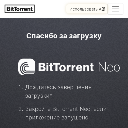
Использовать AI
НАЧАЛО РАБОТЫ
Спасибо за загрузку
Bi
t
Torrent
Neo
Дождитесь завершения
загрузки*
Закройте
BitTorrent
Neo, если
приложение запущено