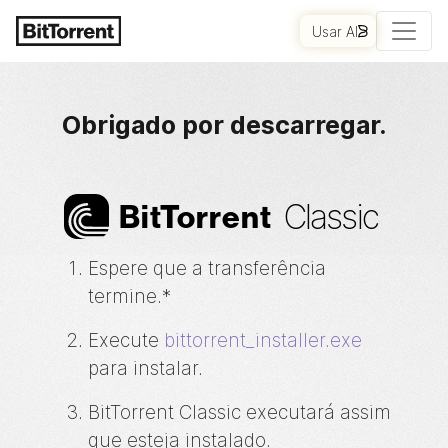
Usar AI
COMEÇAR
Obrigado por descarregar.
Classic
Bi
t
Torrent
Espere que a transferência
termine.*
Execute
bittorrent_installer.exe
para instalar.
BitTorrent
Classic executará assim
que esteja instalado.