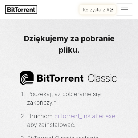
Korzystaj z AI
ROZPOCZNIJ
Dziękujemy za pobranie
pliku.
Classic
Bi
t
Torrent
Poczekaj, aż pobieranie się
zakończy.*
Uruchom
bittorrent_installer.exe
aby zainstalować.