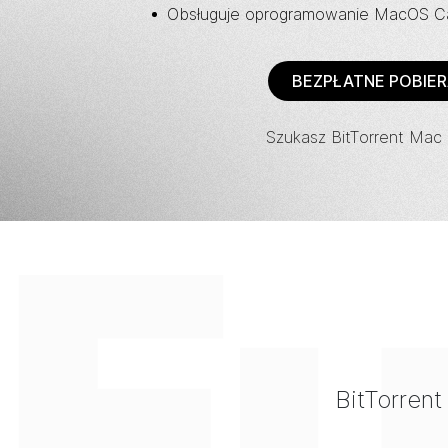
Obsługuje oprogramowanie MacOS Cat
BEZPŁATNE POBIER
Szukasz
BitTorrent
Mac C
F
BitTorrent