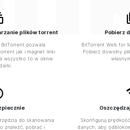
zanie plików torrent
Pobierz d
w
BitTorrent
pozwala
BitTorrent
Web for M
rrent jak i magnet linki
Pobierz dowolny pl
 a wszystko to w oknie
własnym
darki.
ezpiecznie
Oszczędzaj
rzędzia do skanowania
Skonfiguruj prędkość
o znaleźć, pobrać i
danych, aby odbloko