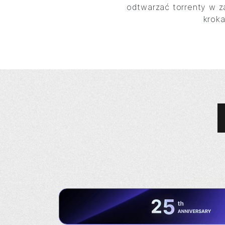
odtwarzać torrenty w za
kroka