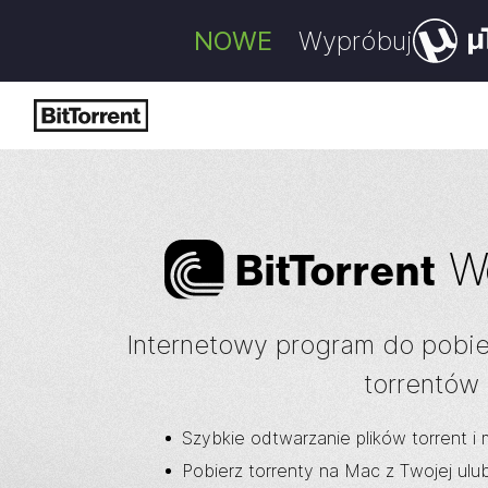
NOWE
Wypróbuj
W
Bi
t
Torrent
Internetowy program do pobie
torrentów
Szybkie odtwarzanie plików torrent i
Pobierz torrenty na Mac z Twojej ulub