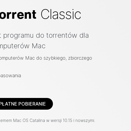
Classic
orrent
t programu do torrentów dla
mputerów Mac
komputerów Mac do szybkiego, zbiorczego
pasowania
PŁATNE POBIERANIE
stemem Mac OS Catalina w wersji 10.15 i nowszymi.