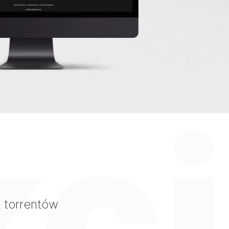
kc
 torrentów