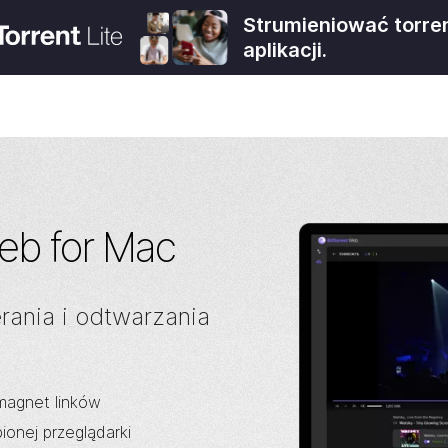
Strumieniować torre
aplikacji.
eb for Mac
rania i odtwarzania
 magnet linków
ionej przeglądarki