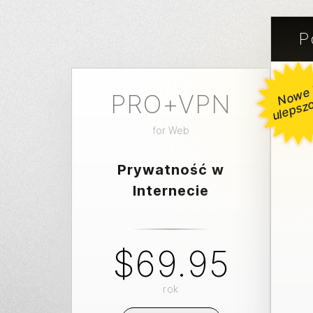
P
e 
u
PRO+VPN
for
Web
Prywatność w
Internecie
$69.95
rok