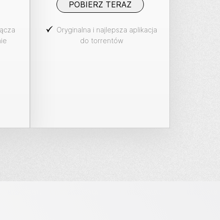
POBIERZ TERAZ
łącza
Oryginalna i najlepsza aplikacja
ie
do torrentów