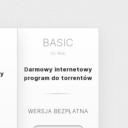
BASIC
for
Web
Darmowy internetowy
zy
program do torrentów
WERSJA BEZPŁATNA