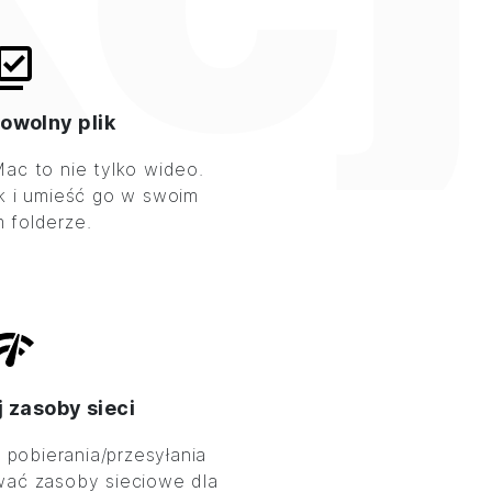
owolny plik
ac to nie tylko wideo.
ik i umieść go w swoim
 folderze.
 zasoby sieci
 pobierania/przesyłania
wać zasoby sieciowe dla