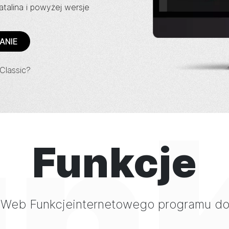
alina i powyżej wersje
ANIE
lassic?
un
Funkcje
Web
Funkcjeinternetowego
programu do