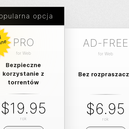
opularna opcja
o
w
i
l
e
p
s
z
o
n
PRO
AD-FREE
N
e
for
Web
for
Web
Bezpieczne
korzystanie z
Bez rozpraszac
torrentów
$19.95
$6.95
rok
rok