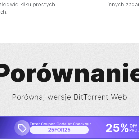
ledwie kilku prostych
innych zada
ch.
Porównani
Porównaj wersje
BitTorrent
Web
25%
Enter Coupon Code At Checkout
Off
25FOR25
PRO 