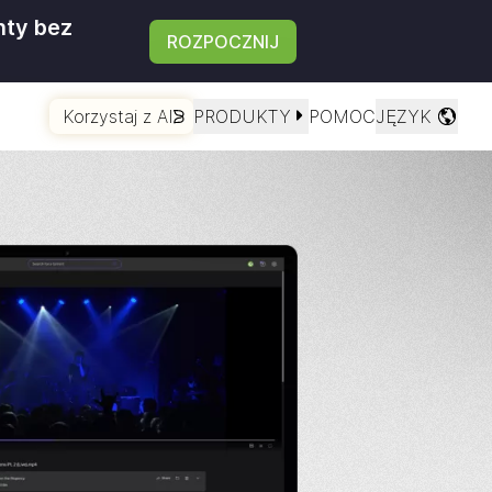
nty bez
ROZPOCZNIJ
Korzystaj z AI
PRODUKTY
POMOC
JĘZYK