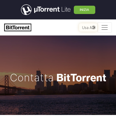
INIZIA
Usa AI
BitTorrent
Contatta