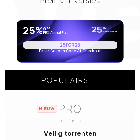
Ve
Premium-versies
25%
Off
PRO Annual Plan
25FOR25
Enter Coupon Code At Checkout
POPULAIRSTE
PRO
NIEUW
for
Classic
Veilig torrenten