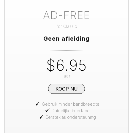
AD-FREE
for
Classic
Geen afleiding
$6.95
jaar
KOOP NU
Gebruik minder bandbreedte
Duidelijke interface
Eersteklas ondersteuning