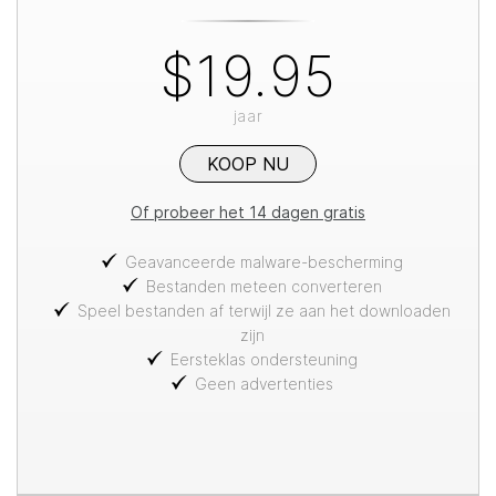
$19.95
jaar
KOOP NU
Of probeer het 14 dagen gratis
Geavanceerde malware-bescherming
Bestanden meteen converteren
Speel bestanden af terwijl ze aan het downloaden
zijn
Eersteklas ondersteuning
Geen advertenties