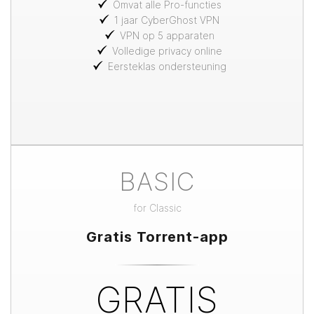
Omvat alle Pro-functies
1 jaar CyberGhost VPN
VPN op 5 apparaten
Volledige privacy online
Eersteklas ondersteuning
BASIC
for
Classic
Gratis Torrent-app
GRATIS