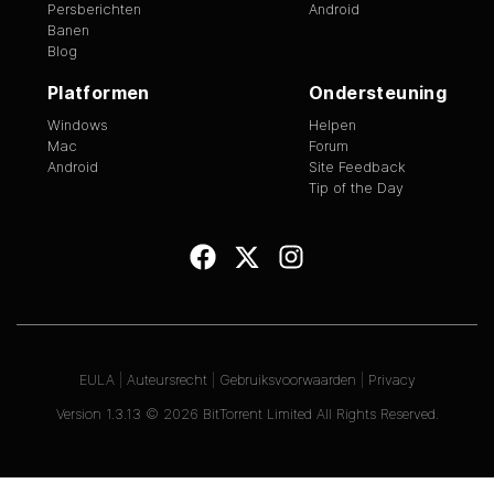
Persberichten
Android
Banen
Blog
Platformen
Ondersteuning
Windows
Helpen
Mac
Forum
Android
Site Feedback
Tip of the Day
EULA
|
Auteursrecht
|
Gebruiksvoorwaarden
|
Privacy
Version
1.3.13
©
2026
BitTorrent Limited All Rights Reserved.