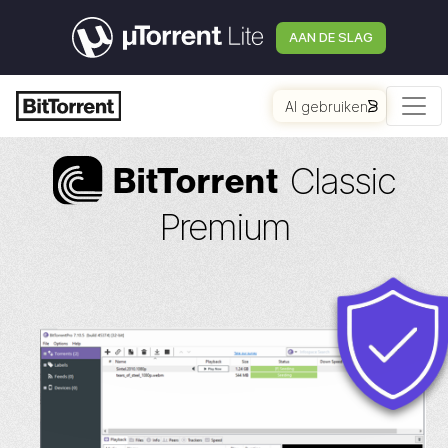
AAN DE SLAG
AI gebruiken
Classic
Bi
t
Torrent
Premium