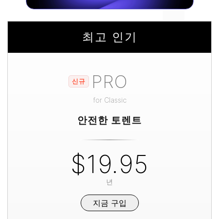
교
최고 인기
PRO
신규
for
Classic
안전한 토렌트
$19.95
년
지금 구입