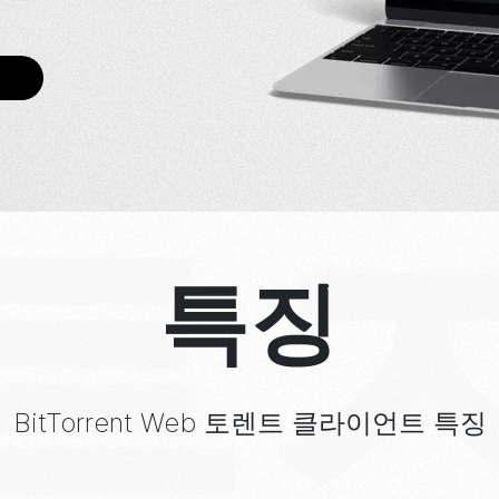
특
특징
BitTorrent
Web
토렌트 클라이언트
특징