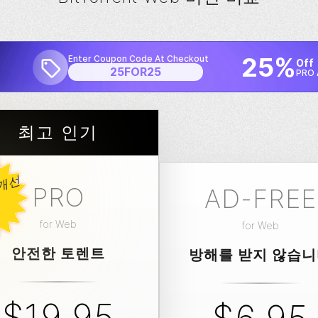
25%
Enter Coupon Code At Checkout
Off
25FOR25
PRO 
최고 인기
새
로
운
&
개
선
PRO
AD-FREE
for
Web
for
Web
안전한 토렌트
방해를 받지 않습
$19.95