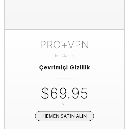
PRO+VPN
for
Classic
Çevrimiçi Gizlilik
$69.95
yıl
HEMEN SATIN ALIN