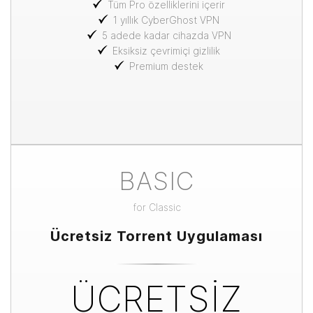
Tüm Pro özelliklerini içerir
1 yıllık CyberGhost VPN
5 adede kadar cihazda VPN
Eksiksiz çevrimiçi gizlilik
Premium destek
BASIC
for
Classic
Ücretsiz Torrent Uygulaması
ÜCRETSİZ