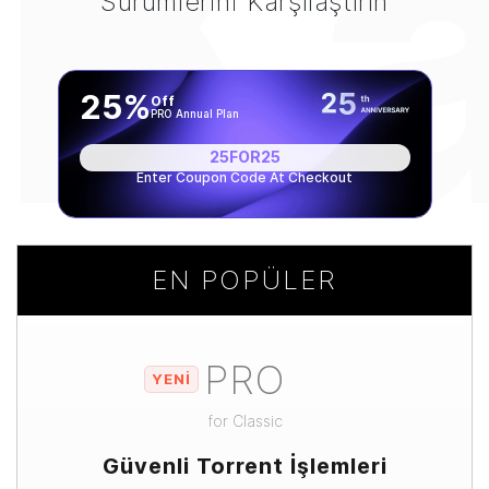
Ka
Sürümlerini Karşılaştırın
25%
Off
PRO Annual Plan
25FOR25
Enter Coupon Code At Checkout
EN POPÜLER
PRO
YENİ
for
Classic
Güvenli Torrent İşlemleri