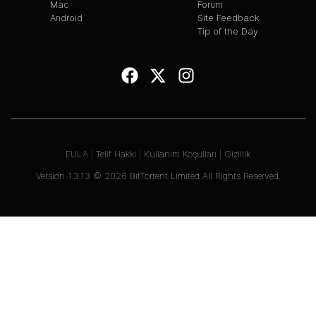
Mac
Forum
Android
Site Feedback
Tip of the Day
EULA
|
Telif Hakkı
|
Kullanım Koşulları
|
Gizlilik
Version
1.3.13
©
2026
BitTorrent Limited All Rights Reserved.