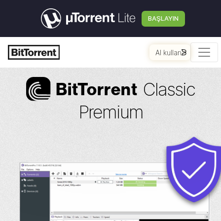
BAŞLAYIN
AI kullan
Classic
Bi
t
Torrent
Premium