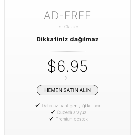
AD-FREE
for
Classic
Dikkatiniz dağılmaz
$6.95
yıl
HEMEN SATIN ALIN
Daha az bant genişliği kullanın
Düzenli arayüz
Premium destek