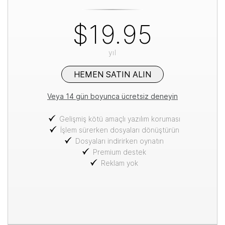
$19.95
yıl
HEMEN SATIN ALIN
Veya 14 gün boyunca ücretsiz deneyin
Gelişmiş kötü amaçlı yazılım koruması
İşlem sürerken dosyaları dönüştürün
Dosyaları indirirken oynatın
Premium destek
Reklam yok