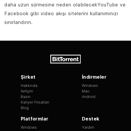
daha uzun sürmesine neden olabilecekYouTube ve
Facebook gibi video akışı sitelerini kullanımınızı
sınırlandırın.
Şirket
İndirmeler
Hakkında
Windows
İletişim
Mac
Basın
Android
Kariyer Fırsatları
Blog
Platformlar
Destek
Windows
Yardım