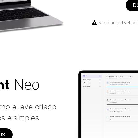
D
Não compatível com
Neo
nt
rno e leve criado
s e simples
IS