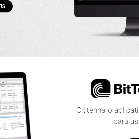
IS
Bi
t
T
Obtenha o aplicati
para us