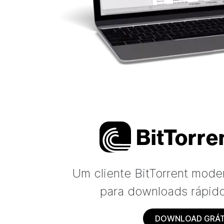
Bi
t
Torre
Um cliente BitTorrent mode
para downloads rápido
DOWNLOAD GRÁT