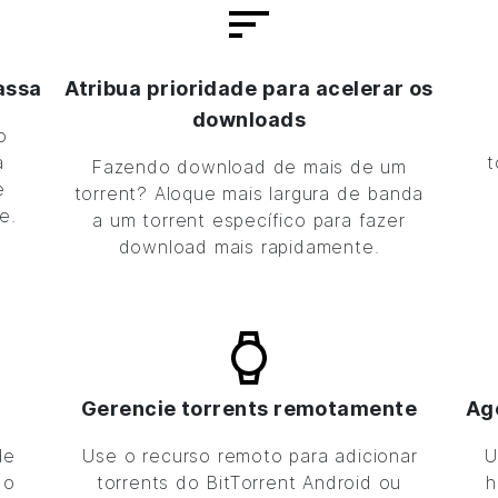
assa
Atribua prioridade para acelerar os
downloads
o
a
t
Fazendo download de mais de um
e
torrent? Aloque mais largura de banda
e.
a um torrent específico para fazer
download mais rapidamente.
Gerencie torrents remotamente
Ag
de
Use o recurso remoto para adicionar
U
 o
torrents do
BitTorrent
Android ou
h