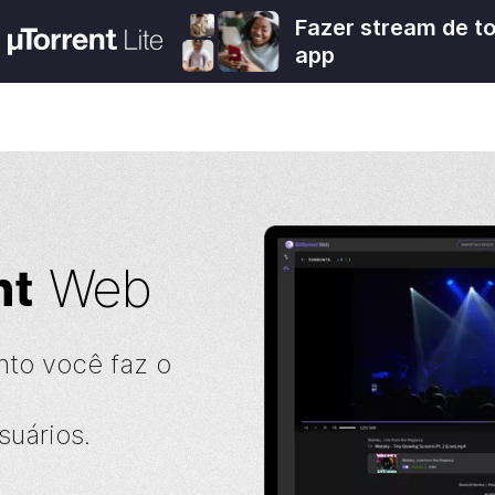
Fazer stream de t
app
nt
Web
nto você faz o
suários.