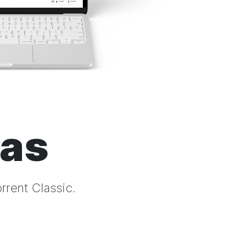
cas
orrent
Classic
.