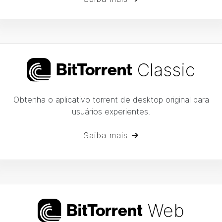
Classic
Bi
t
Torrent
Obtenha o aplicativo torrent de desktop original
para
usuários experientes.
Saiba mais
Web
Bi
t
Torrent