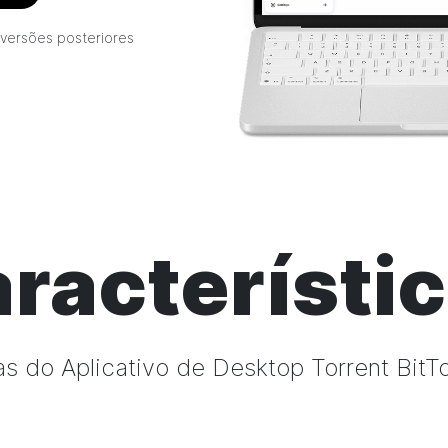
versões posteriores
racterísti
as do Aplicativo de Desktop
Torrent
BitT