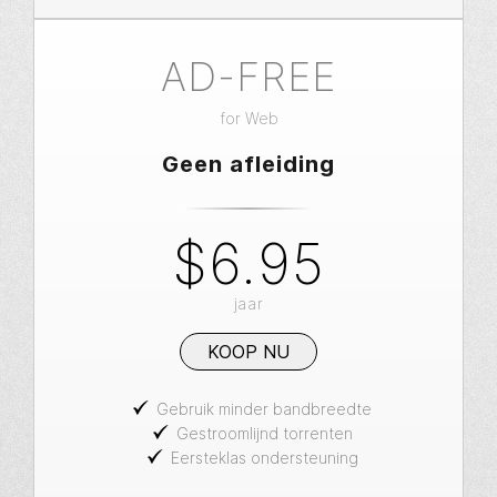
AD-FREE
for
Web
Geen afleiding
$6.95
jaar
KOOP NU
Gebruik minder bandbreedte
Gestroomlijnd torrenten
Eersteklas ondersteuning