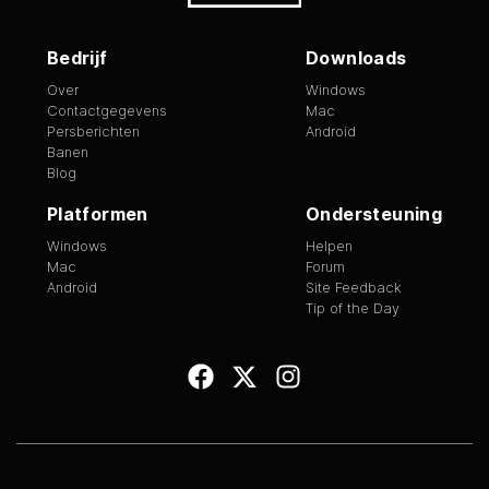
Bedrijf
Downloads
Over
Windows
Contactgegevens
Mac
Persberichten
Android
Banen
Blog
Platformen
Ondersteuning
Windows
Helpen
Mac
Forum
Android
Site Feedback
Tip of the Day