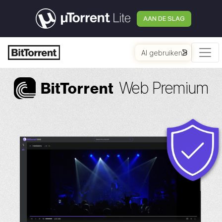
AAN DE SLAG
AI gebruiken
Web Premium
Bi
t
Torrent