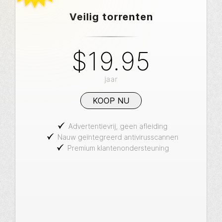
Veilig torrenten
$19.95
jaar
KOOP NU
Advertentievrij, geen afleiding
Nauw geïntegreerd antivirusscannen
Premium klantenondersteuning