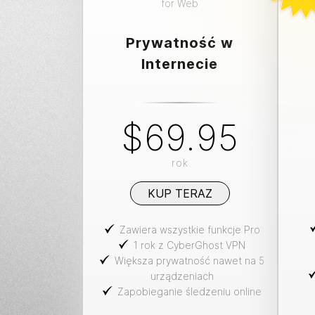
for
Web
Prywatność w
Internecie
$69.95
rok
KUP TERAZ
Zawiera wszystkie funkcje Pro
1 rok z CyberGhost VPN
Większa prywatność nawet na 5
urządzeniach
Zapobieganie śledzeniu online