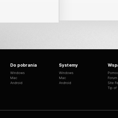
Do pobrania
Systemy
Wsp
Windows
Windows
Pomo
Mac
Mac
Forum
Android
Android
Site 
Tip of