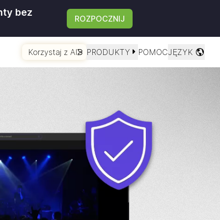
nty bez
ROZPOCZNIJ
Korzystaj z AI
PRODUKTY
POMOC
JĘZYK