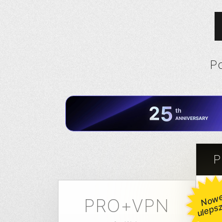
P
P
e 
u
PRO+VPN