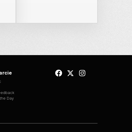
arcie
c
Feedback
 the Day