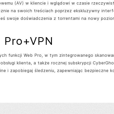
wemu (AV) w kliencie i wglądowi w czasie rzeczywis
ącznie na swoich treściach poprzez ekskluzywny inter
znieś swoje doświadczenia z torrentami na nowy pozio
 Pro+VPN
ch funkcji Web Pro, w tym zintegrowanego skanowani
 obsługi klienta, a także rocznej subskrypcji CyberG
line i zapobiegaj śledzeniu, zapewniając bezpieczne k