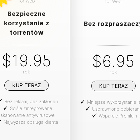
for
Web
for
Web
Bezpieczne
korzystanie z
Bez rozpraszacz
torrentów
$19.95
$6.95
rok
rok
KUP TERAZ
KUP TERAZ
Bez reklam, bez zakłóceń
Mniejsze wykorzystanie ł
Ściśle zintegrowane
Usprawnione pobieran
skanowanie antywirusowe
Wsparcie Premium
Najwyższa obsługa klienta