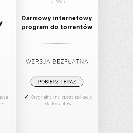
for
Web
Darmowy internetowy
y
program do torrentów
WERSJA BEZPŁATNA
POBIERZ TERAZ
ącza
Oryginalna i najlepsza aplikacja
ie
do torrentów