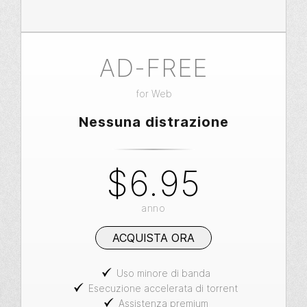
AD-FREE
for
Web
Nessuna distrazione
$6.95
anno
ACQUISTA ORA
Uso minore di banda
Esecuzione accelerata di torrent
Assistenza premium