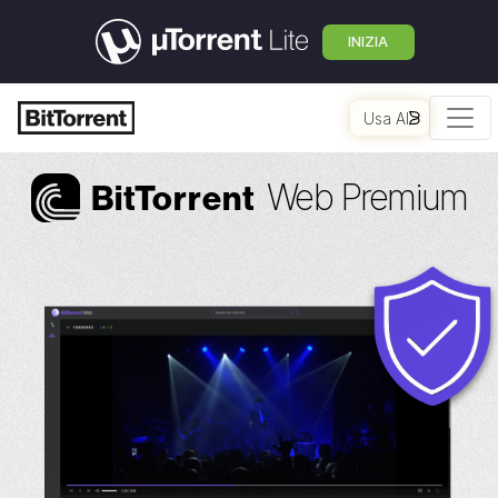
INIZIA
Usa AI
Web Premium
Bi
t
Torrent