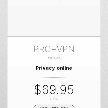
PRO+VPN
for
Web
Privacy online
$69.95
anno