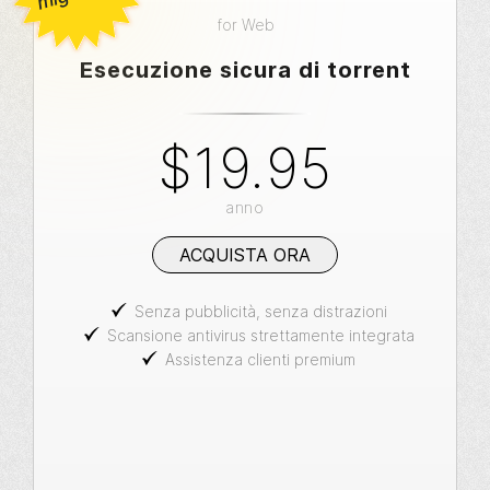
for
Web
Esecuzione sicura di torrent
$19.95
anno
ACQUISTA ORA
Senza pubblicità, senza distrazioni
Scansione antivirus strettamente integrata
Assistenza clienti premium