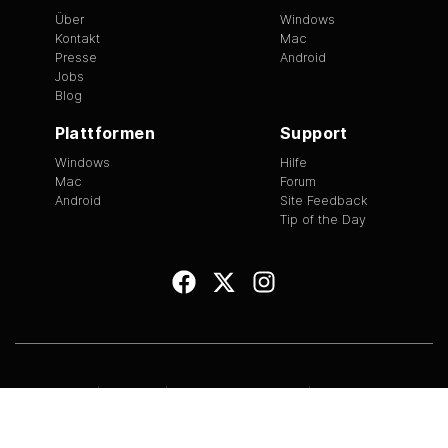
Über
Windows
Kontakt
Mac
Presse
Android
Jobs
Blog
Plattformen
Support
Windows
Hilfe
Mac
Forum
Android
Site Feedback
Tip of the Day
EULA
|
Copyright
|
Nutzungsbedingungen
|
Datenschutz
Version
1.3.13
©
2026
BitTorrent Limited All Rights Reserved.