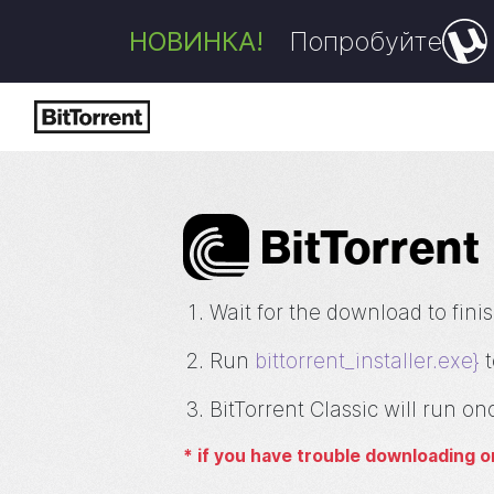
НОВИНКА!
Попробуйте
Bi
t
Torrent
Wait for the download to fini
Run
bittorrent_installer.exe}
t
BitTorrent Classic will run on
*
if you have trouble downloading or 