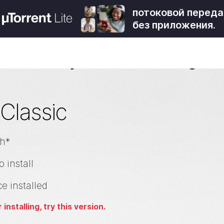
потоковой переда
без приложения.
Thank you for downloading
Classic
sh*
o install
ce installed
installing, try this version.