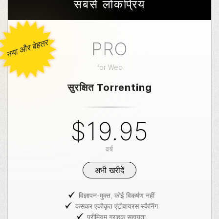
सबसे लोकप्रिय
नया और बेहतर
PRO
for
Web
सुरक्षित Torrenting
$19.95
वर्ष
अभी खरीदें
विज्ञापन-मुक्त, कोई विकर्षण नहीं
कसकर एकीकृत एंटीवायरस स्कैनिंग
प्रीमियम ग्राहक सहायता