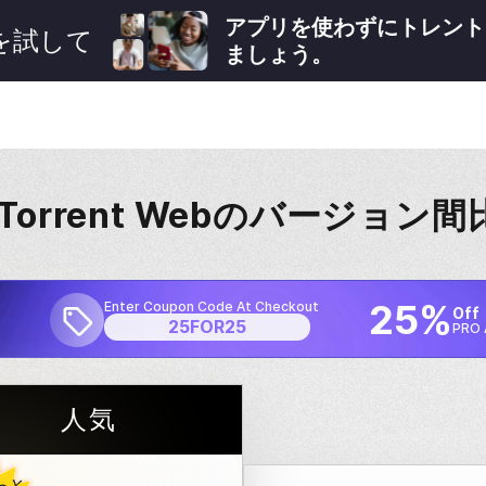
アプリを使わずにトレント
を試して
ましょう。
tTorrent
Webのバージョン間
25%
Enter Coupon Code At Checkout
Off
25FOR25
PRO 
人気