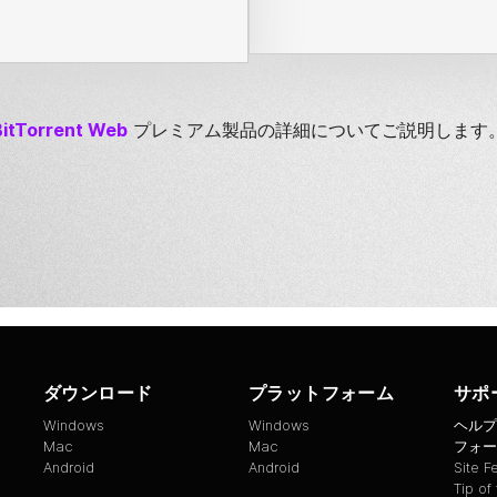
BitTorrent
Web
プレミアム製品の詳細についてご説明します
ダウンロード
プラットフォーム
サポ
Windows
Windows
ヘルプ
Mac
Mac
フォー
Android
Android
Site 
Tip of