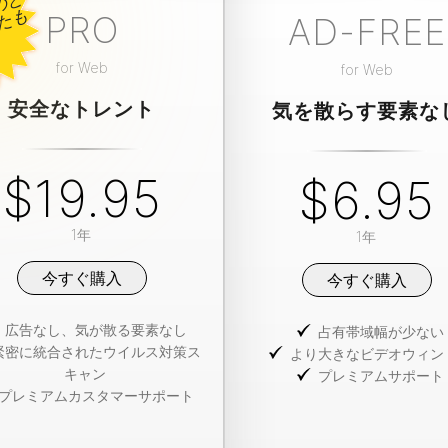
新
し
い
も
の
と
改
良
さ
れ
た
も
PRO
AD-FREE
for
Web
for
Web
安全なトレント
気を散らす要素な
$19.95
$6.95
1年
1年
今すぐ購入
今すぐ購入
広告なし、気が散る要素なし
占有帯域幅が少ない
緊密に統合されたウイルス対策ス
より大きなビデオウィン
キャン
プレミアムサポート
プレミアムカスタマーサポート