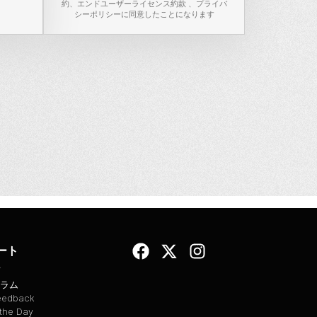
約
、
エンドユーザーライセンス約款
、
プライバ
シーポリシー
に同意したことになります
。
ート
ラム
Feedback
 the Day