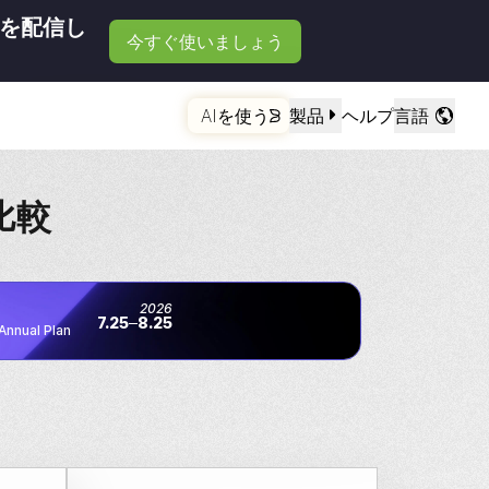
を配信し
今すぐ使いましょう
AIを使う
製品
ヘルプ
言語
比較
2026
7.25
8.25
Annual Plan