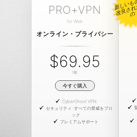
PRO+VPN
の
for
Web
オンライン・プライバシー
$69.95
1年
今すぐ購入
CyberGhost VPN
セキュリティ: すべての脅威をブロ
ック
プレミアムサポート