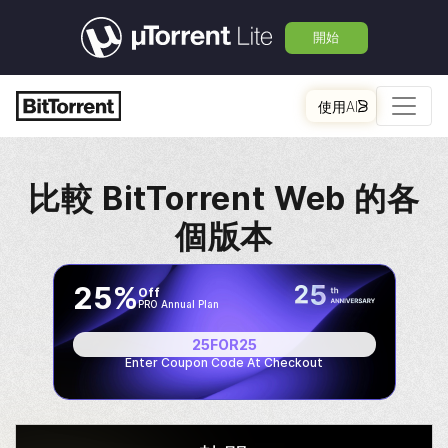
開始
使用AI
比較
BitTorrent
Web 的各
個版本
25%
Off
PRO Annual Plan
25FOR25
Enter Coupon Code At Checkout