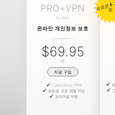
PRO+VPN
된
for
Web
온라인 개인정보 보호
$69.95
년
지금 구입
광
CyberGhost VPN
보안성: 모든 위협 차단
프리미엄 지원