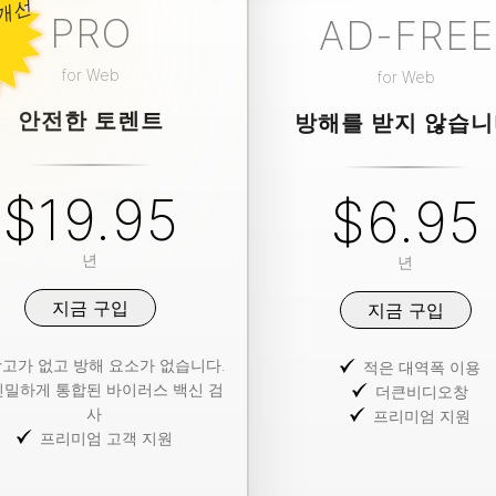
새
로
운
&
개
선
PRO
AD-FREE
for
Web
for
Web
안전한 토렌트
방해를 받지 않습
$19.95
$6.95
년
년
지금 구입
지금 구입
고가 없고 방해 요소가 없습니다.
적은 대역폭 이용
긴밀하게 통합된 바이러스 백신 검
더큰비디오창
사
프리미엄 지원
프리미엄 고객 지원