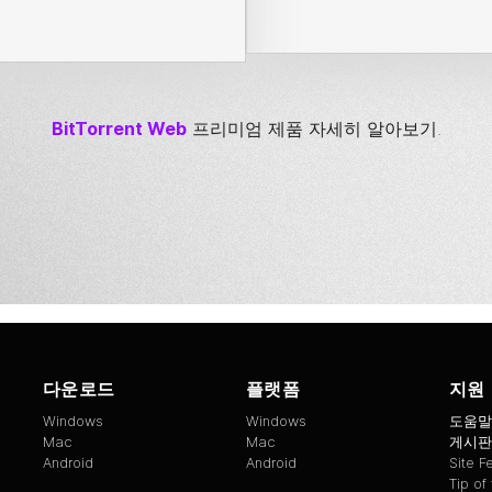
BitTorrent
Web
프리미엄 제품 자세히 알아보기.
다운로드
플랫폼
지원
Windows
Windows
도움말
Mac
Mac
게시판
Android
Android
Site 
Tip of