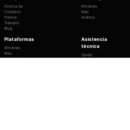
Acerca de
Windows
Contacto
Mac
Prensa
Android
Trabajos
Blog
Plataformas
Asistencia
técnica
Windows
Mac
Ayuda
Android
Foro
Site Feedback
Tip of the Day
EULA
|
Copyright
|
Condiciones de uso
|
Privacidad