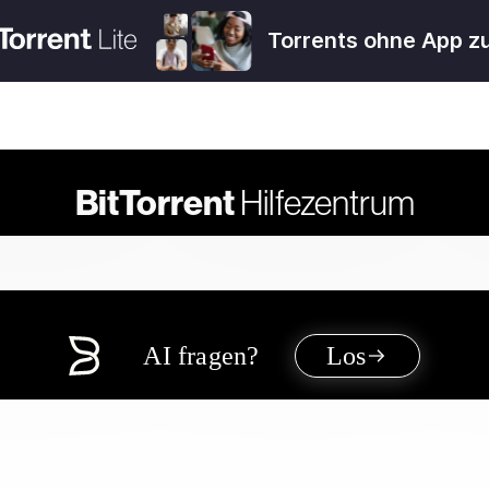
Torrents ohne App z
BitTorrent
Hilfezentrum
AI fragen?
Los