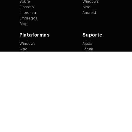
Sobre
Windows
Contato
Mac
Imprensa
Android
Empregos
Blog
Plataformas
Suporte
Windows
Ajuda
Mac
Fórum
Android
Site Feedback
Tip of the Day
EULA
|
Direitos Autorais
|
Termos de Uso
|
Privacidade
Version
1.3.13
©
2026
BitTorrent Limited All Rights Reserved.