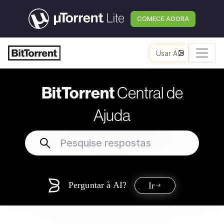
COMECE AGORA
Usar AI
BitTorrent
Central de
Ajuda
Perguntar à AI?
Ir