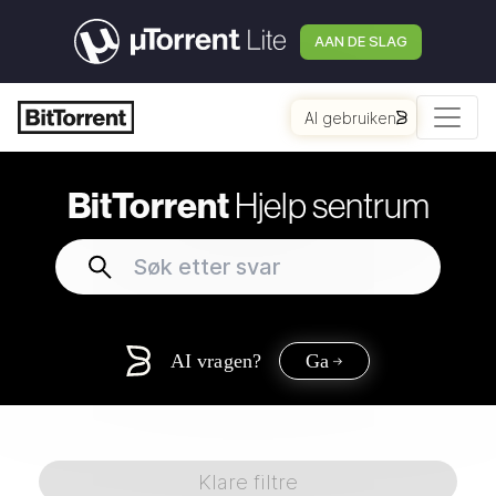
AAN DE SLAG
AI gebruiken
BitTorrent
Hjelp sentrum
AI vragen?
Ga
Klare filtre