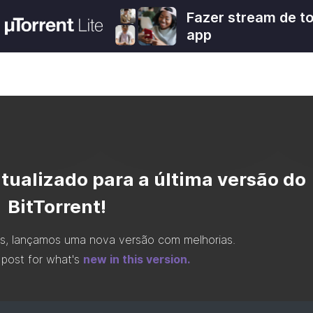
Fazer stream de t
app
tualizado para a última versão do
BitTorrent
!
, lançamos uma nova versão com melhorias.
post for what's
new in this version.